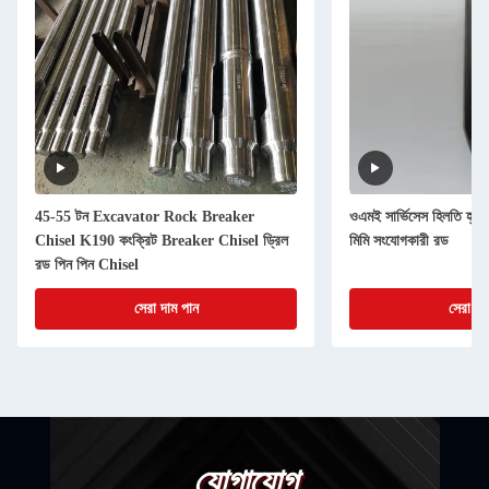
45-55 টন Excavator Rock Breaker
ওএমই সার্ভিসেস হিলতি হ্যা
Chisel K190 কংক্রিট Breaker Chisel ড্রিল
মিমি সংযোগকারী রড
রড পিন পিন Chisel
সেরা দাম পান
সেরা দা
যোগাযোগ