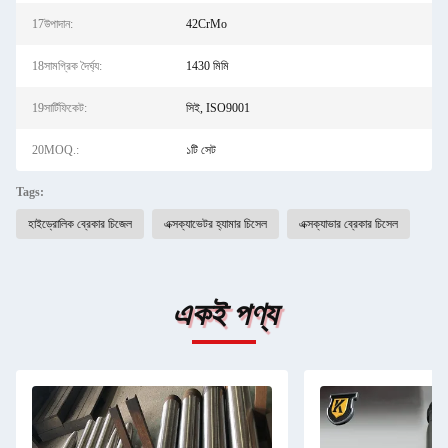
17উপাদান:
42CrMo
18সামগ্রিক দৈর্ঘ্য:
1430 মিমি
19সার্টিফিকেট:
সিই, ISO9001
20MOQ.:
১টি সেট
Tags:
হাইড্রোলিক ব্রেকার চিজেল
এক্সক্যাভেটর হ্যামার চিসেল
এক্সক্যাভার ব্রেকার চিসেল
একই পণ্য