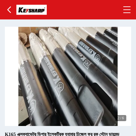
2
/
6
K165 এক্সক্যাভেটর ডিগার ইলেকট্রিক হ্যামার চিজেল ফর রক স্টোন ডায়মন্ড