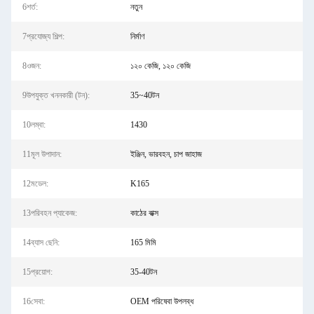
6শর্ত:
নতুন
7প্রযোজ্য শিল্প:
নির্মাণ
8ওজন:
১২০ কেজি, ১২০ কেজি
9উপযুক্ত খননকারী (টন):
35~40টন
10লম্বা:
1430
11মূল উপাদান:
ইঞ্জিন, ভারবহন, চাপ জাহাজ
12মডেল:
K165
13পরিবহন প্যাকেজ:
কাঠের বাক্স
14ব্যাস ছেনি:
165 মিমি
15প্রয়োগ:
35-40টন
16সেবা:
OEM পরিষেবা উপলব্ধ