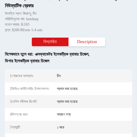
নিউম্যাটিক ব্রেকার
উৎপত্তি স্থল: জিয়াংসু, চীন
পরিচিতিমুলক নাম: keisharp
মডেল নম্বার: K165
মূল্য: $260.00/sets 1-4 sets
বিস্তারিত
Description
বিশেষভাবে তুলে ধরা:
এক্সক্যাভেটর ইলেকট্রিক হ্যামার চিজেল
,
ডিগার ইলেকট্রিক হ্যামার চিজেল
1শোরুমের অবস্থান:
চীন
2ভিডিও-আউটগোয়িং-ইনসপেকশন:
প্রদান করা হয়েছে
3মেশিন পরীক্ষার রিপোর্ট:
প্রদান করা হয়েছে
4বিপণনের ধরন:
সাধারণ পণ্য
5গ্যারান্টি:
১ বছর