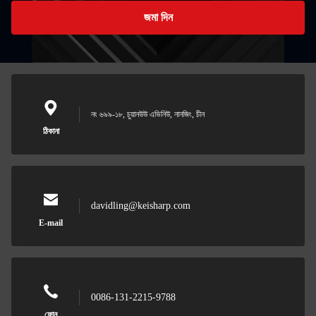
জমা দিন
নং ৬৯৯-১৮, চুয়ানউউ এভিনিউ, নানজিং, চীন
ঠিকানা
davidling@keisharp.com
E-mail
0086-131-2215-9788
ফোন