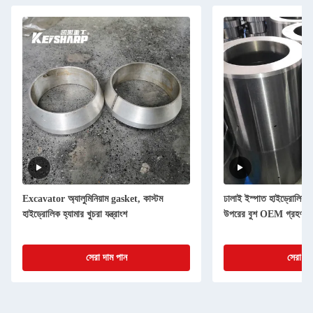
Excavator অ্যালুমিনিয়াম gasket, কাস্টম
ঢালাই ইস্পাত হাইড্রোলিক ব্র
হাইড্রোলিক হ্যামার খুচরা যন্ত্রাংশ
উপরের বুশ OEM গ্রহণযো
সেরা দাম পান
সেরা দা