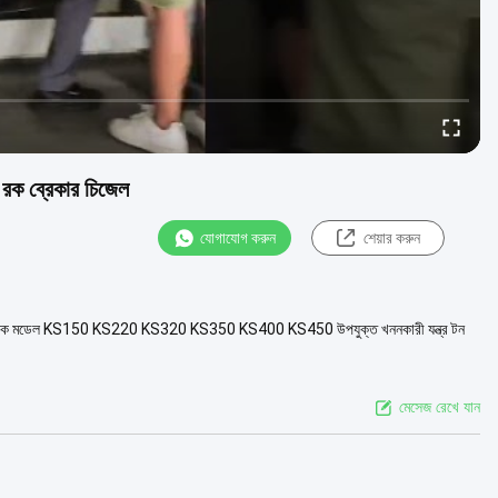
র রক ব্রেকার চিজেল
যোগাযোগ করুন
শেয়ার করুন
িযোগিতামূলক মডেল KS150 KS220 KS320 KS350 KS400 KS450 উপযুক্ত খননকারী যন্ত্র টন
মেসেজ রেখে যান