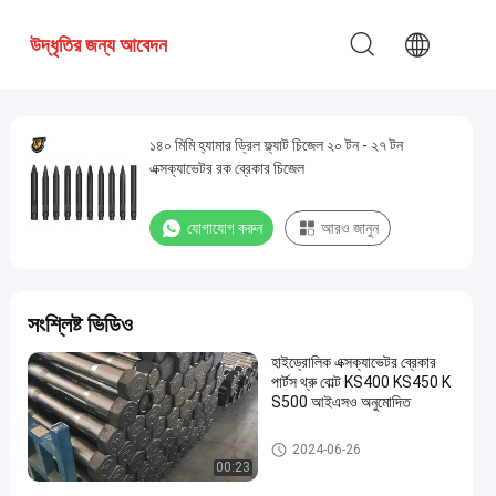
উদ্ধৃতির জন্য আবেদন
১৪০ মিমি হ্যামার ড্রিল ফ্ল্যাট চিজেল ২০ টন - ২৭ টন
এক্সক্যাভেটর রক ব্রেকার চিজেল
যোগাযোগ করুন
আরও জানুন
সংশ্লিষ্ট ভিডিও
হাইড্রোলিক এক্সক্যাভেটর ব্রেকার
পার্টস থ্রু বোল্ট KS400 KS450 K
S500 আইএসও অনুমোদিত
হাইড্রোলিক হাতুড়ি চিজেল
2024-06-26
00:23