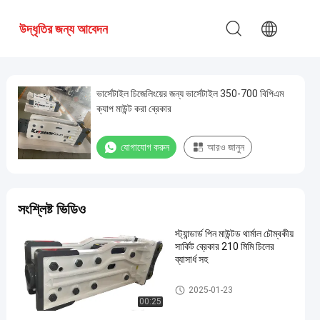
উদ্ধৃতির জন্য আবেদন
ভার্সেটাইল চিজেলিংয়ের জন্য ভার্সেটাইল 350-700 বিপিএম
ক্যাপ মাউন্ট করা ব্রেকার
যোগাযোগ করুন
আরও জানুন
সংশ্লিষ্ট ভিডিও
স্ট্যান্ডার্ড পিন মাউন্টড থার্মাল চৌম্বকীয়
সার্কিট ব্রেকার 210 মিমি চিলের
ব্যাসার্ধ সহ
টপ টাইপ পিন মাউন্ট করা ব্রেকার
2025-01-23
00:25